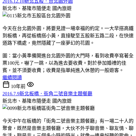
2016.12.10新北五股．台北園外園
新北市、基隆市隨便走
國內旅遊
今天在台北園外園，將要見證一場幸福的約定。一大早搭高鐵
到板橋，再從板橋搭小黃，直接駛至五股新五路二段，在快速
道路下橋處，竟然隱藏了一座夢幻的花園。
圖：當小黃準備開進台北園外園的大門時，看到收費亭寫著全
票100元，嚇了一跳，以為進去要收費。對於參加婚禮的佳
賓，並不須要收費；收費是指單純進入休憩的一般遊客。
繼續閱讀
10年前
2016.7.9新北板橋．街角二號音樂主題餐廳
新北市、基隆市隨便走
國內旅遊
今天中午在板橋的「街角二號音樂主題餐廳」有一場二十人的
聚會，既然是音樂主題餐廳，大伙不外乎聊音樂、聊友情、聊
生活、聊是非。三個多小時的時光，就像一連串好聽的歌曲，