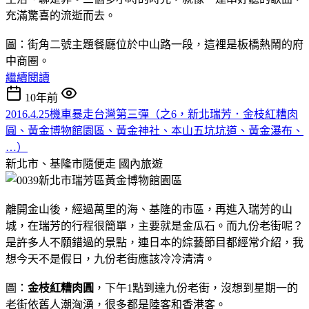
充滿驚喜的流逝而去。
圖：街角二號主題餐廳位於中山路一段，這裡是板橋熱鬧的府
中商圈。
繼續閱讀
10年前
2016.4.25機車暴走台灣第三彈（之6，新北瑞芳．金枝紅糟肉
圓、黃金博物館園區、黃金神社、本山五坑坑道、黃金瀑布、
…）
新北市、基隆市隨便走
國內旅遊
離開金山後，經過萬里的海、基隆的市區，再進入瑞芳的山
城，在瑞芳的行程很簡單，主要就是金瓜石。而九份老街呢？
是許多人不願錯過的景點，連日本的綜藝節目都經常介紹，我
想今天不是假日，九份老街應該冷冷清清。
圖：
金枝紅糟肉圓
，下午1點到達九份老街，沒想到星期一的
老街依舊人潮洶湧，很多都是陸客和香港客。