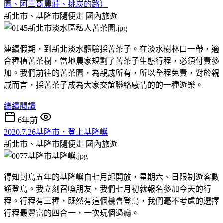
園、阿三哥農莊、挑炭的路）
新北市、基隆市隨便走
國內旅遊
連續假期，到新北淡水體驗採苦茶子。在淡水樹林口一帶，適
合種植苦茶樹，當地農家規劃了苦茶子生態行程，必須付費參
加。我們前往的苦茶園，為親戚所有，所以全程免費，對於親
戚而言，採苦茶子成為大家交誼聯絡感情的的一種遊樂。
繼續閱讀
6年前
2020.7.26基隆市．登上基隆嶼
新北市、基隆市隨便走
國內旅遊
得知封島五年的基隆嶼自七月起開放，星期六、日限制遊客數
額登島。我立刻召喚朋友，我們七月初就報名參加今天的行
程。行程有三種，既然有這個機會登島，我們毫不考慮的選擇
行程最豐富的四合一，一次玩個過癮。