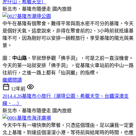
虎仔山、希臘天空）
新北市、基隆市隨便走
國內旅遊
中午在基隆有個聚會。難得平常與雨水密不可分的基隆，今天
是個好天氣。這麼說來，非得在聚會前的2、3小時前就抵達基
隆不可，因為剛好可以安排一趟輕旅行，享受基隆的陽光與美
景。
圖：
中山路
，早就想參觀「佛手洞」，可是之前一直沒機會。
今天的第一站就安排「佛手洞」，從基隆火車站前的中山一路
往前行，之後一路上都有「仙洞巖」的指標。
繼續閱讀
12年前
2014.4.26基隆市小旅行（潮境公園、希臘天空、台鐵深澳支
線、…）
新北市、基隆市隨便走
國內旅遊
今天中午有一場快樂的聚餐，只憑這個理由，足以讓我一定要
北上基隆。到達這個濛濛小港，等待前與結尾時的時間，也應