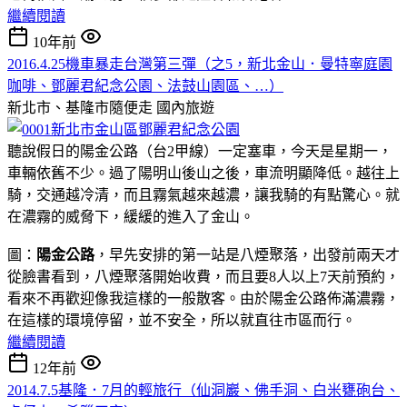
繼續閱讀
10年前
2016.4.25機車暴走台灣第三彈（之5，新北金山．曼特寧庭園
咖啡、鄧麗君紀念公園、法鼓山園區、…）
新北市、基隆市隨便走
國內旅遊
聽說假日的陽金公路（台2甲線）一定塞車，今天是星期一，
車輛依舊不少。過了陽明山後山之後，車流明顯降低。越往上
騎，交通越冷清，而且霧氣越來越濃，讓我騎的有點驚心。就
在濃霧的威脅下，緩緩的進入了金山。
圖：
陽金公路
，早先安排的第一站是八煙聚落，出發前兩天才
從臉書看到，八煙聚落開始收費，而且要8人以上7天前預約，
看來不再歡迎像我這樣的一般散客。由於陽金公路佈滿濃霧，
在這樣的環境停留，並不安全，所以就直往市區而行。
繼續閱讀
12年前
2014.7.5基隆．7月的輕旅行（仙洞巖、佛手洞、白米甕砲台、