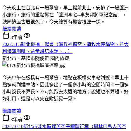
今天晚上在台北有一場聚會，早上提前北上，安排了一場蘆洲
小旅行，旅行的重點擺在「蘆洲李宅--李友邦將軍紀念館」，
聽聞這座古厝很久了，今天總算有機會親臨一探。
繼續閱讀
3年前
2022.11.5新北板橋．聚會（深丘福德宮、海牧水產鍋物、意大
利海灣咖啡、益堂烘焙本舖、…）
新北市、基隆市隨便走
國內旅遊
今天中午在板橋有一場聚會，地點在板橋火車站附近。早上十
點多就到達車站，因此多出了一個多小時的空閒時間。一個多
小時說長不算長，不可能跑去太遠的地方；說短也不算短，好
好利用，還是可以先在附近晃一晃。
繼續閱讀
3年前
2022.10.10新北市淡水區採苦茶子體驗行程（樹林口私人苦茶