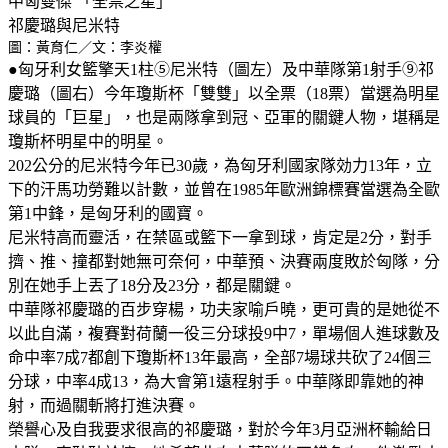
中匈雙傑 「全票之星」
祁慶璐與尼米特
圖：黃育仁／文：李炎權
●匈牙利女籃擎天1柱⑤尼米特（圖左）及中華隊第1射手⑨祁
慶璐（圖右）今年瓊斯杯「雙雙」以全票（18票）當選為明星
球員的「巨星」，也是兩隊拿到冠、亞軍的關鍵人物，堪稱是
瓊斯杯明星中的明星。
202公分的尼米特今年已30歲，為匈牙利國家隊効力13年，立
下的汗馬功勞難以計數，並曾在1985年歐洲錦標賽當選為全歐
第1中鋒，是匈牙利的國寶。
尼米特高而靈活，在禁區或籃下一拿到球，肯定是2分，對手
擠、推、撞都對她無可奈何，中華預、決賽兩度敗於匈隊，分
別在她手上丟了18分及23分，都是關鍵。
中華隊祁慶璐的百步穿楊，功夫家喻戶曉，更可貴的是她從不
以此自滿，複賽對荷蘭一役三分球投9中7，單場個人進球數及
命中率7成7都創下瓊斯杯13年最高，全部7場球共砍了24個三
分球，中率4成13，為大會第1遠程射手。中華隊即靠她的神
射，而過關斬將打進決賽。
榮譽心及自我要求很高的祁慶璐，對於今年3月亞洲杯輸給日