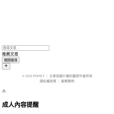
推薦文章
關閉搜尋
© 2026
PIXNET
｜
文章與圖片權利屬原作者所有
隱私權政策
｜
服務聲明
⚠️
成人內容提醒