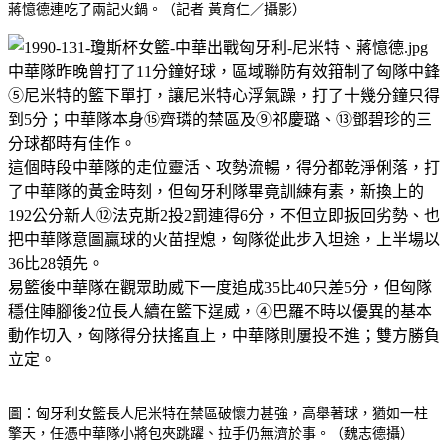
蔣憶德連吃了兩記火鍋。（記者 黃育仁／攝影）
中華隊昨晚曾打了11分鐘好球，區域聯防有效箝制了匈隊中鋒
⑤尼米特的籃下單打，讓尼米特心浮氣躁，打了十幾分鐘只得
到5分；中華隊本身⑮齊璘的禁區及⑨祁慶璐、⑬鄧碧珍的三
分球都時有佳作。
這個時段中華隊的走位靈活、攻勢流暢，得分都乾淨俐落，打
了中華隊的黃金時刻，但匈牙利隊畢竟訓練有素，新換上的
192公分新人⑫法克斯2投2罰連得6分，不但立即扳回劣勢、也
把中華隊意圖贏球的火苗捏熄，匈隊從此步入坦途，上半場以
36比28領先。
易籃後中華隊在觀眾助威下一度追成35比40只差5分，但匈隊
穩住陣腳後2位長人續在籃下逞威，④巴羅不時以優異的基本
動作切入，匈隊得分扶搖直上，中華隊則屢投不進；雙方勝負
立定。
圖：匈牙利女籃長人尼米特在禁區破懷力甚強，高舉著球，猶如一柱
擎天，任憑中華隊小將包夾跳躍、拉手仍無濟於事。（魏志德攝）