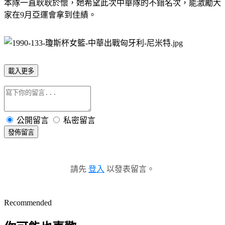
本隊一直耿耿於懷，她希望此次中華隊的不錯名次，能激勵大
家在9月亞運會拿到佳績。
載入更多
公開留言
私密留言
發佈留言
請先
登入
以發表留言。
Recommended