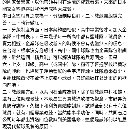
的國家榮譽感。以他帶領共同石油隊的成就看來，未來的日本
國家女籃隊將對我們造成極大威脅。
中日女籃相異之處為一、分級制度良好，二、教練團組織完
善，三、執行徹底。
一、分級制度方面，日本與韓國相似，高中畢業後才可加入企
業隊。中村表示，日本幾乎每一所高中都有籃球隊，球員多，
實力相近，企業隊在吸收新人的時候不會有後繼無人的嘆息。
在台灣，根本沒有分級制，高中、國中球隊也由企業隊包辦訓
練，雖然這個「精兵制」可以解決球隊的兵源困擾，但是，
六、七支「超級」高中（或國中）隊，粉碎了普通學校培養球
隊的興趣，也違反了運動發展的金字塔理論。球隊愈來愈少，
甲組球隊愈發不敢停止培養小球員，只好繼續扛著沈重的包袱
向前喘。
二、教練團方面，以共同石油隊為例，除了總教練中村和雄，
還有三位助理教練，本永昌生負責教進攻技巧觀念，市野昇負
責防守訓練，久根下和利負責體能訓練，該隊全部只有十六位
球員，就有四個專業教練，當然能事半功倍，同時，共同石油
公司每年都出資送四位教練到美國進修，這便是該隊何以能展
現現代籃球風貌的原因。