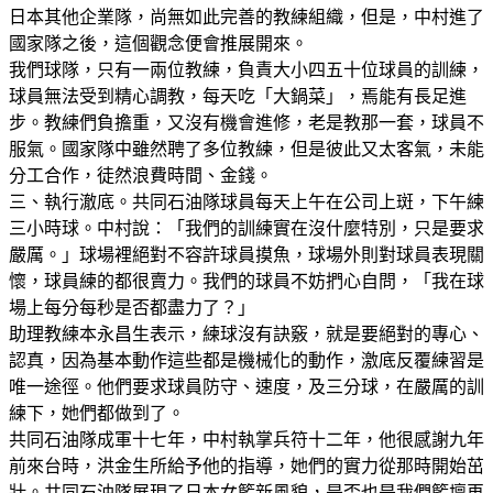
日本其他企業隊，尚無如此完善的教練組織，但是，中村進了
國家隊之後，這個觀念便會推展開來。
我們球隊，只有一兩位教練，負責大小四五十位球員的訓練，
球員無法受到精心調教，每天吃「大鍋菜」，焉能有長足進
步。教練們負擔重，又沒有機會進修，老是教那一套，球員不
服氣。國家隊中雖然聘了多位教練，但是彼此又太客氣，未能
分工合作，徒然浪費時間、金錢。
三、執行澈底。共同石油隊球員每天上午在公司上斑，下午練
三小時球。中村說：「我們的訓練實在沒什麼特別，只是要求
嚴厲。」球場裡絕對不容許球員摸魚，球場外則對球員表現關
懷，球員練的都很賣力。我們的球員不妨捫心自問，「我在球
場上每分每秒是否都盡力了？」
助理教練本永昌生表示，練球沒有訣竅，就是要絕對的專心、
認真，因為基本動作這些都是機械化的動作，激底反覆練習是
唯一途徑。他們要求球員防守、速度，及三分球，在嚴厲的訓
練下，她們都做到了。
共同石油隊成軍十七年，中村執掌兵符十二年，他很感謝九年
前來台時，洪金生所給予他的指導，她們的實力從那時開始茁
壯。共同石油隊展現了日本女籃新風貌，是否也是我們籃壇再