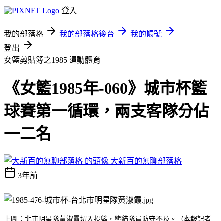
登入
我的部落格
我的部落格後台
我的帳號
登出
女籃剪貼簿之1985
運動體育
《女籃1985年-060》城市杯籃
球賽第一循環，兩支客隊分佔
一二名
大新百的無聊部落格
3年前
上圖：北市明星隊黃淑霞切入投籃，熊貓隊員防守不及。（本報記者