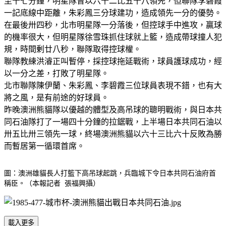
至十七分鐘，明星隊曾以六十二比五十八領先，但聯隊李碧霞
一記底線中距離，朱彩鳳三分球建功，造成領先一分的優勢。
在最後卅四秒，北市明星隊一分落後，但控球手中進攻，贏球
的機率很大，但明星隊徐雪珠抓住球就上籃，造成帶球撞人犯
規，時間剰廿八秒，聯隊取得控球權。
聯隊教練洪濬正叫暫停，採控球拖延戰術，球員護球成功，經
以一分之差，打敗了明星隊。
北市聯隊陳伊蘭、朱彩鳳、李碧霞三位球員表現不錯，也有大
將之風，是有前途的好球員。
昨晚澳洲熊貓隊以優越的體型及高吊球的聰明戰術，與日本共
同石油隊打了一場四十分鐘的拉鋸戰，上半場日本共同石油以
卅五比卅三領先一球，終場澳洲熊貓以六十三比六十反敗為勝
而暫居第一循環首席。
圖：澳洲雄貓長人打籃下高吊球起跳，兵臨城下令日本共同石油府首
稱臣。（本報記者 張福興攝）
載入更多