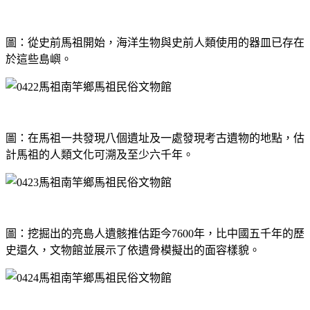
圖：從史前馬祖開始，海洋生物與史前人類使用的器皿已存在
於這些島嶼。
圖：在馬祖一共發現八個遺址及一處發現考古遺物的地點，估
計馬祖的人類文化可溯及至少六千年。
圖：挖掘出的亮島人遺骸推估距今7600年，比中國五千年的歷
史還久，文物館並展示了依遺骨模擬出的面容樣貌。