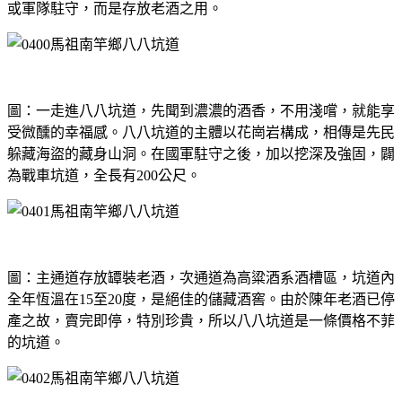
或軍隊駐守，而是存放老酒之用。
圖：一走進八八坑道，先聞到濃濃的酒香，不用淺嚐，就能享
受微醺的幸福感。八八坑道的主體以花崗岩構成，相傳是先民
躲藏海盜的藏身山洞。在國軍駐守之後，加以挖深及強固，闢
為戰車坑道，全長有200公尺。
圖：主通道存放罈裝老酒，次通道為高粱酒系酒槽區，坑道內
全年恆溫在15至20度，是絕佳的儲藏酒窖。由於陳年老酒已停
產之故，賣完即停，特別珍貴，所以八八坑道是一條價格不菲
的坑道。