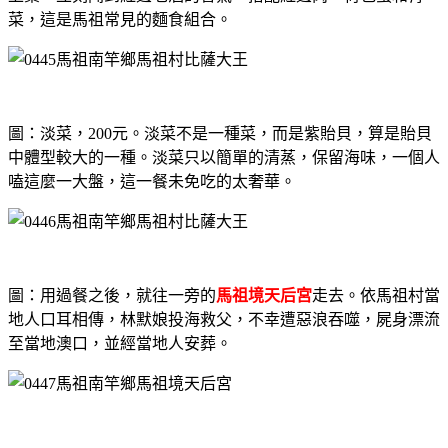
菜，這是馬祖常見的麵食組合。
圖：淡菜，200元。淡菜不是一種菜，而是紫貽貝，算是貽貝
中體型較大的一種。淡菜只以簡單的清蒸，保留海味，一個人
嗑這麼一大盤，這一餐未免吃的太奢華。
圖：用過餐之後，就往一旁的
馬祖境天后宮
走去。依馬祖村當
地人口耳相傳，林默娘投海救父，不幸遭惡浪吞噬，屍身漂流
至當地澳口，並經當地人安葬。