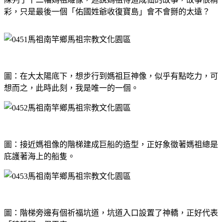
彩，只是最後一個「佑國姓爺收復寶島」會不會掰的太遠？
圖：在大太陽底下，想步行到媽祖巨神像，似乎有點吃力，可
想而之，此時此刻，我是唯一的一個。
圖：接近媽祖像的階梯建成巨船的造型，正好象徵著媽祖總是
庇護著海上的船隻。
圖：階梯旁邊有個祈福坑道，坑道入口設置了神轎，正好代表