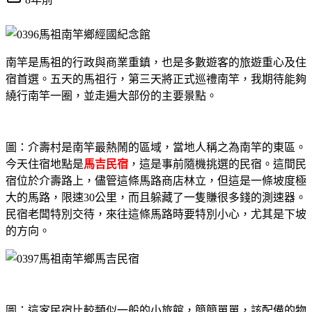
南竿是馬祖的行政與商業重鎮，也是多數遊客的旅遊重心及住
宿首選。五天的馬祖行，第三天將正式巡禮南竿，我期待能夠
繞行南竿一圈，並走遍大部份的主要景點。
圖：介壽村是南竿最熱鬧的區域，當地人稱之為南竿的東區。
今天住宿地點是
馬吉民宿
，這是事前隨機挑選的民宿。這間民
宿位於介壽路上，儘管這條馬路商店林立，但這是一條坡度極
大的馬路，限速30公里，而且躲藏了一隻賺很多錢的測速器。
民宿老闆特別交待，來往這條馬路時要特別小心，尤其是下坡
的方向。
圖：這家民宿比較類似一般的小旅館，簡簡單單，該配備的物