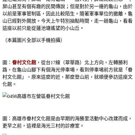
屏山甚至有個有趣的民間傳說；但是對於另一邊的龜山，由於
以前是軍事管制區，因此比較陌生。隨著軍事單位的撤離，龜
山已經對外開放。今天上午特別抽點時間，走一趟龜山，看看
這座以前只能從蓮池塘遙望的小山丘。
（本篇圖片全部以手機拍攝）
圖：
眷村文化館
，從台17線（翠華路）北上方向，左轉勝利
路，在龜山山腳下有個海光停車場。看到停車場前方就是「眷
村文化館」，原來這麼的近，那麼登山前，就順便參訪這座文
化館。
圖：高雄市眷村文化館是由早期的海勝里活動中心改建而成，
更早之前，這裡是海光三村的診療室。