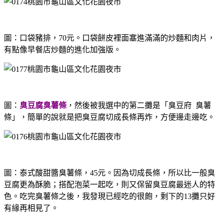
圖：口袋豬排，70元。口袋餅皮裡面塞進滿滿的炒麵和肉片，
有點像早餐店炒麵的進化加強版。
圖：
臭豆腐臭薯條
，然後被我選中的第二攤是「臭豆府 臭薯
條」，簡單的說就是把臭豆腐切成長條再炸，方便邊走邊吃。
圖：泰式酸甜醬臭薯條，45元。因為切成長條，所以比一般臭
豆腐更為酥脆；搭配泡菜一起吃，則又保留臭豆腐最迷人的特
色。吃完臭薯條之後，我發現已經吃的很飽，剩下的13攤只好
有緣再相見了。