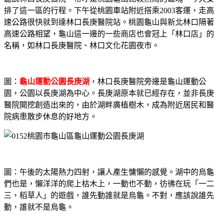
排了這一區的行程。下午從桃園車站附近搭乘2003客運，走高
速公路很快就到達林口長庚醫院站。桃園龜山與新北林口隔著
高速公路相望，龜山這一邊的一些商店也會冠上「林口店」的
名稱，如林口長庚醫院、林口文化花園夜市。
圖：
龜山運動公園長庚湖
，林口長庚醫院旁邊是龜山運動公
園，公園以長庚湖為中心。長庚湖原本就已經存在，並非長庚
醫院開挖創造出來的，由於湖畔廣植樹木，成為附近居民和醫
院病患散步休息的好地方。
圖：午後的太陽熱力四射，讓人產生慵懶的感覺。湖中的烏龜
們也是，懶洋洋的爬上枯木上，一動也不動，彷彿在玩「一二
三，稻草人」的遊戲，誰先動誰就是烏龜。不對，應該說誰先
動，誰就不是烏龜。