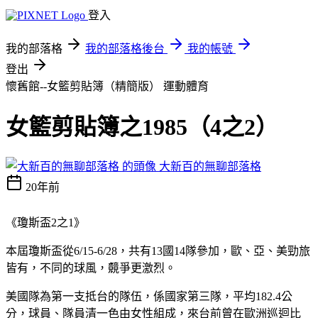
登入
我的部落格
我的部落格後台
我的帳號
登出
懷舊館--女籃剪貼簿（精簡版）
運動體育
女籃剪貼簿之1985（4之2）
大新百的無聊部落格
20年前
《瓊斯盃2之1》
本屆瓊斯盃從6/15-6/28，共有13國14隊參加，歐、亞、美勁旅
皆有，不同的球風，竸爭更激烈。
美國隊為第一支抵台的隊伍，係國家第三隊，平均182.4公
分，球員、隊員清一色由女性組成，來台前曾在歐洲巡迴比