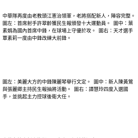
中華隊再度由老教頭江憲治領軍，老將搭配新人，陣容完整。
圖左：首席射手許翠齡獲民生報頒發十大運動員。 圖中：葉
素娟為國內首席中鋒，在球場上守優於攻。 圖右：天才選手
覃素莉一度由中鋒改練大前鋒。
圖左：美麗大方的中鋒陳麗琴舉行文定。 圖中：新人陳黃鶯
與張麗卿主持民生報抽將活動。 圖右：譚慧玲四度入選國
手，並挑起主力控球後衛大任。