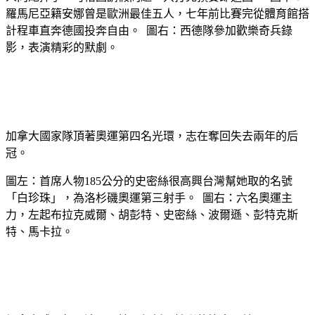
羅馬尼亞籍安娜曾是歐洲最佳五人，七年前比賽完從體育館搭
計程車直奔德國投奔自由。 圖右：西德隊參加歡樂奇兵錄
影，表演精彩的默劇。
加拿大國家隊頂著奧運第四名光環，志在奪回失去兩年的后
冠。
圖左：首席人物185公分的史密絲很高興台灣幫她取的名號
「白珍珠」，為洛杉磯奧運第三射手。 圖右：六名奧運主
力，左起布拉克威爾、胡彭特、史密絲、波爾遜、彭特克斯
特、馬卡拉。