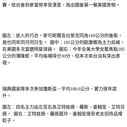
賽，抵台後到麥當勞享受漢堡，為出國後第一餐美國食物。
圖左：迷人的巧合，麥可妮爾及白萊克同為160公分的後衛，
竟也同年同月同日生。 圖中：185公分的歐康娜為主力前峰，
在美國多次當選明星球員。 圖右：今年全美大學女籃焦點185
公分的薄隆妮，平均每場得分30分，但本次來台沒有突出表
現。
瑞典國家隊多次參加瓊斯盃，平均180.6公分，實力逐年提
升。
圖左：四名主力由左至右為艾特娃遜、蘿斯、姜翰笙、艾特芬
遜。 圖右：艾特娃遜、蘿遜葛玲、姜翰笙接受老友招待品嚐
粽子。