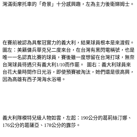
灣滿街摩托車的「奇景」十分感興趣，左為主力後衛娣姆士。
在賽前被認為具奪冠實力的義大利，結果球員根本是來渡假。
圖左：美籍傭兵華克兒二度來台，在台灣有黑閃電稱號，也是
唯一一名認真比賽的球員，賽後雖一度想留在台灣打球，無奈
台灣球員待遇只有義大利1/10而作罷。 圖右：義大利球員來
台花大量時間作日光浴，即使預賽被淘汰，她們還是很高興，
因為高雄有西子灣海水浴場。
義大利隊模特兒級人物如雲，左起：190公分的葛莉絲汀娜、
176公分的葛薩亞、178公分的露莎。