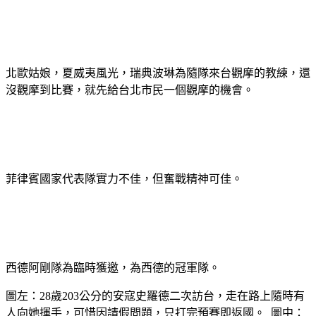
北歐姑娘，夏威夷風光，瑞典波琳為隨隊來台觀摩的教練，還
沒觀摩到比賽，就先給台北市民一個觀摩的機會。
菲律賓國家代表隊實力不佳，但奮戰精神可佳。
西德阿剛隊為臨時獲邀，為西德的冠軍隊。
圖左：28歲203公分的安寇史羅德二次訪台，走在路上隨時有
人向她揮手，可惜因請假問題，只打完預賽即返國。 圖中：