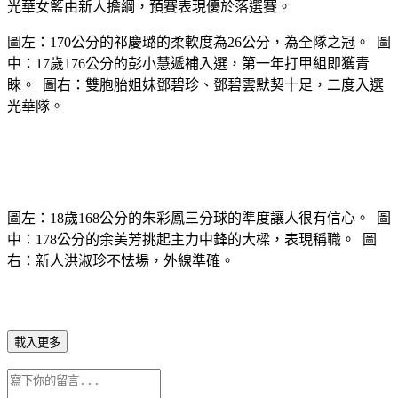
光華女籃由新人擔綱，預賽表現優於落選賽。
圖左：170公分的祁慶璐的柔軟度為26公分，為全隊之冠。 圖
中：17歲176公分的彭小慧遞補入選，第一年打甲組即獲青
睞。 圖右：雙胞胎姐妹鄧碧珍、鄧碧雲默契十足，二度入選
光華隊。
圖左：18歲168公分的朱彩鳳三分球的準度讓人很有信心。 圖
中：178公分的余美芳挑起主力中鋒的大樑，表現稱職。 圖
右：新人洪淑珍不怯場，外線準確。
載入更多